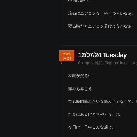
今日は暑い。
流石にエアコンなしやとつらいなぁ。
寝る時だとエアコン着けようかなぁ・
12/07/24 Tuesday
2012
07.24
Category:
雑記
/ Tags: no tag /
コメ
左腕がだるい。
痛みも感じる。
でも筋肉痛みたいな痛みじゃなくて、
たまにあるけど何やろうこれ。
今日は一日中こんな感じ。