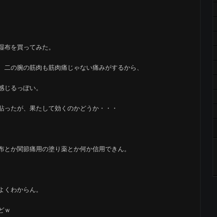
湿布を買ってみた。
、二の腕の筋肉も筋肉痛じゃない痛みがするから、
感じるっぽい。
貼ったが、果たして効くのかどうか・・・
布とか関節痛用の塗り薬とか何か信用できん。
よくわからん。
どｗ