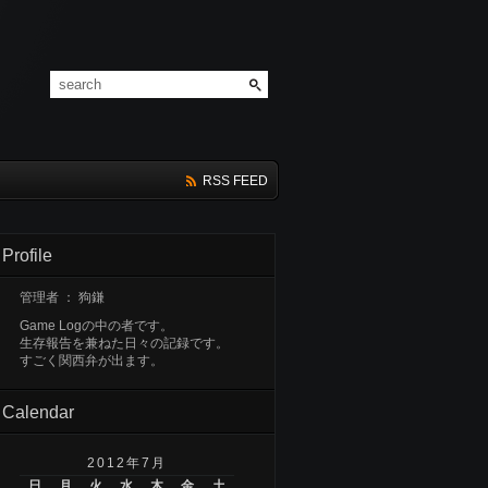
RSS FEED
Profile
管理者 ： 狗鎌
Game Logの中の者です。
生存報告を兼ねた日々の記録です。
すごく関西弁が出ます。
Calendar
2012年7月
日
月
火
水
木
金
土