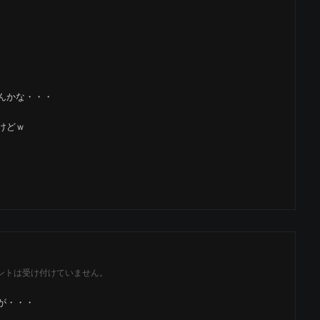
んかな・・・
けどｗ
ントは受け付けていません。
が・・・