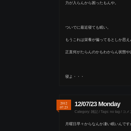
力が入らんから困ったもんや。
ついでに最近寝ても眠い。
もうこれは栄養が偏ってるとしか思え
正直何がたらんのかもわからん状態や
寝よ・・・
12/07/23 Monday
2012
07.23
Category:
雑記
/ Tags: no tag /
コメ
月曜日早々からなんか凄い眠いんです