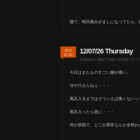
寝て、明日痛みがましになってたら、
12/07/26 Thursday
2012
07.26
Category:
雑記
/ Tags: no tag /
コメ
今日はまたものすごい腕が痛い。
冷や汗止らねぇ・・・
風呂入るまではそういえば痛くないっ
風呂入ったら急に・・・
何が原因で、どこが異常なんか全然わ