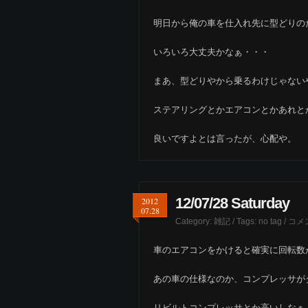
明日から俺の車を仕入れ先に型どりの
いろいろ大丈夫かなぁ・・・
まあ、型どりやから乗るわけじゃない
ステアリングとかエアコンとかあれと
良いですよとは言ったが、心配や。
12/07/28 Saturday
2012
07.28
Category:
雑記
/ Tags: no tag /
コメ
車のエアコンをかけると確実に回転数が
あの車の仕様なのか、コンプレッサが
リビルトコンプレッサとか高いしなぁ