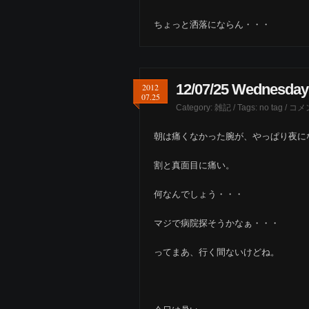
ちょっと洒落にならん・・・
12/07/25 Wednesday
2012
07.25
Category:
雑記
/ Tags: no tag /
コメ
朝は痛くなかった腕が、やっぱり夜に
割と真面目に痛い。
何なんでしょう・・・
マジで病院探そうかなぁ・・・
ってまあ、行く間ないけどね。