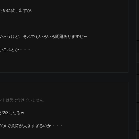
ために貸し出すが、
やろうけど、それでもいろいろ問題ありますぜｗ
かこれとか・・・
ントは受け付けていません。
2/3になるｗ
ダメで負荷が大きすぎるのか・・・
。